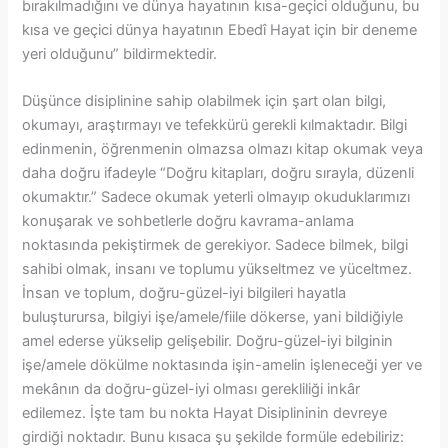
bırakılmadığını ve dünya hayatının kısa-geçici olduğunu, bu
kısa ve geçici dünya hayatının Ebedî Hayat için bir deneme
yeri olduğunu” bildirmektedir.
Düşünce disiplinine sahip olabilmek için şart olan bilgi,
okumayı, araştırmayı ve tefekkürü gerekli kılmaktadır. Bilgi
edinmenin, öğrenmenin olmazsa olmazı kitap okumak veya
daha doğru ifadeyle “Doğru kitapları, doğru sırayla, düzenli
okumaktır.” Sadece okumak yeterli olmayıp okuduklarımızı
konuşarak ve sohbetlerle doğru kavrama-anlama
noktasında pekiştirmek de gerekiyor. Sadece bilmek, bilgi
sahibi olmak, insanı ve toplumu yükseltmez ve yüceltmez.
İnsan ve toplum, doğru-güzel-iyi bilgileri hayatla
buluşturursa, bilgiyi işe/amele/fiile dökerse, yani bildiğiyle
amel ederse yükselip gelişebilir. Doğru-güzel-iyi bilginin
işe/amele dökülme noktasında işin-amelin işleneceği yer ve
mekânın da doğru-güzel-iyi olması gerekliliği inkâr
edilemez. İşte tam bu nokta Hayat Disiplininin devreye
girdiği noktadır. Bunu kısaca şu şekilde formüle edebiliriz: