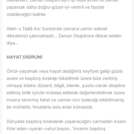
belirlerken; Zaman Disiplini aynı işi veya ameli ne zaman
yaparsak daha doğru-güzel-iyi-verimli ve faydalı
olabileceğini belirler.
Allah-u Teâlâ Asr Suresinde zamana yemin ederek
dikkatimizi çekmektedir… Zaman Disiplinine dikkat edelim
diye…
HAYAT DİSİPLİNİ
Ömür-yaşamak veya hayat dediğimiz keyfiyet gelişi güzel,
avare ve başıboş bırakılıp tüketilmek üzere bize verilmiş
olmayıp bilakis düzenli, bilgili, bilerek, şuurlu olarak disipline
edilmiş birlik içinde mütalaa edilerek değerlendirilmek üzere
insana tanınmış fakat ne zaman son bulacağı bildirilmemiş
bir mühlettir, fırsatlarla dolu anlar kümesidir.
Dünyada başıboş bırakılarak yaşanacağını zanneden insanı
ihtar eden-uyaran-vahyi beyan, “insanın başıboş