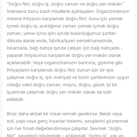
“Doğru fikir, doğru iş, doğru zaman ve doğru yer-mekân.”
İsterseniz bunu basit misallerle açıklayalım: Organizmamızın
mineral ihtiyacını karşılamak doğru fikir; bunu için yemek-
içmek doğru iş; acıktığımız zaman yemek-içmek doğru
zaman; yeme-içme işini içinde bulunduğumuz şartları
dikkate alarak evde, fabrika/işyeri yemekhanesinde,
lokantada, bağ-bahçe işinde çalışan için bağ-bahçede…
yaparak ihtiyacımızı karşılamak doğru yer-mekân olarak
açıklanabilir. Veya organizmamızın barınma, giyinme gibi
ihtiyaçlarını karşılamak doğru fikir, bunun için bir işte
çalışmak doğru iş, işin mahiyeti ve bizim şartlarımızın uygun
olduğu vakit doğru zaman, meşru, doğru, güzel, iyi bir
işyerinde çalışmak doğru yer-mekân olarak da izah
edilebilir.
Biraz daha aktüel bir misal vermek gerekirse: Bekâr veya
evli, yaşlı veya genç insanlar hislerini, sevgilerini göstermek
için her fırsatı değerlendirmeye çalışırlar. Sevmek “doğru
fikir”, sevgimizi göstermek – açıklamak “doğru iş”, yaş ve