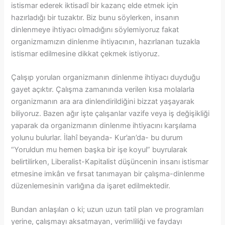
istismar ederek iktisadî bir kazanç elde etmek için
hazırladığı bir tuzaktır. Biz bunu söylerken, insanın
dinlenmeye ihtiyacı olmadığını söylemiyoruz fakat
organizmamızın dinlenme ihtiyacının, hazırlanan tuzakla
istismar edilmesine dikkat çekmek istiyoruz.
Çalışıp yorulan organizmanın dinlenme ihtiyacı duyduğu
gayet açıktır. Çalışma zamanında verilen kısa molalarla
organizmanın ara ara dinlendirildiğini bizzat yaşayarak
biliyoruz. Bazen ağır işte çalışanlar vazife veya iş değişikliği
yaparak da organizmanın dinlenme ihtiyacını karşılama
yolunu bulurlar. İlahî beyanda- Kur’an’da- bu durum
“Yoruldun mu hemen başka bir işe koyul” buyrularak
belirtilirken, Liberalist-Kapitalist düşüncenin insanı istismar
etmesine imkân ve fırsat tanımayan bir çalışma-dinlenme
düzenlemesinin varlığına da işaret edilmektedir.
Bundan anlaşılan o ki; uzun uzun tatil plan ve programları
yerine, çalışmayı aksatmayan, verimliliği ve faydayı