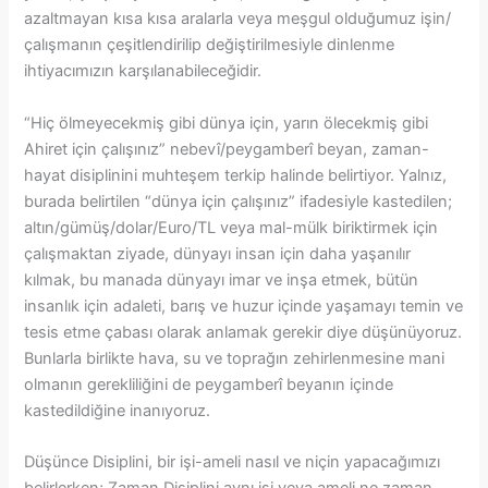
azaltmayan kısa kısa aralarla veya meşgul olduğumuz işin/
çalışmanın çeşitlendirilip değiştirilmesiyle dinlenme
ihtiyacımızın karşılanabileceğidir.
“Hiç ölmeyecekmiş gibi dünya için, yarın ölecekmiş gibi
Ahiret için çalışınız” nebevî/peygamberî beyan, zaman-
hayat disiplinini muhteşem terkip halinde belirtiyor. Yalnız,
burada belirtilen “dünya için çalışınız” ifadesiyle kastedilen;
altın/gümüş/dolar/Euro/TL veya mal-mülk biriktirmek için
çalışmaktan ziyade, dünyayı insan için daha yaşanılır
kılmak, bu manada dünyayı imar ve inşa etmek, bütün
insanlık için adaleti, barış ve huzur içinde yaşamayı temin ve
tesis etme çabası olarak anlamak gerekir diye düşünüyoruz.
Bunlarla birlikte hava, su ve toprağın zehirlenmesine mani
olmanın gerekliliğini de peygamberî beyanın içinde
kastedildiğine inanıyoruz.
Düşünce Disiplini, bir işi-ameli nasıl ve niçin yapacağımızı