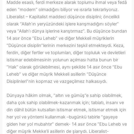
Madde esaslı, ferdi merkeze alarak toplumu ihmal veya fedâ
eden “modern” olmadığını biliyor ve ısrarla tekrarlıyoruz.
Liberalist – Kapitalist maddeci düşünce disiplini; öncelikli
olarak “Allah’ın yeryüzündeki işlere karışmadığını söyler”
veya “Allah’ı dünya işlerine karıştırmaz”. Bu düşünce bundan
14 asır önce “Ebu Leheb” ve diğer Mekkeli müşriklerin
“Düşünce disiplin”lerinin merkezini teşkil etmekteydi. Keza,
ferdin, diğer fertler ve toplumları, diğer topluluk ve devletleri
istismar edebilmesinin yolunun açılması hatta bunun bir
”Hak” olarak görülebilmesi, aynı şekilde 14 asır önce “Ebu
Leheb” ve diğer müşrik Mekkeli asillerin “Düşünce
Disiplinleri”nin kopmaz ve vazgeçilmez halkasıydı.
Dünyaya hâkim olmak, “altın ve gümüş”e sahip olabilmek,
daha çok sahip olabilmek-kazanmak için; tabiatı, insanı ve
din dâhil bütün kutsalları istismar etmek, istismar etmek için
her yol ve yöntemi kullanmak –bugünkü tabirle “gayeye
giden her yol mubahtır” demek- 14 asır önce “Ebu Leheb ve
diğer müşrik Mekke’li asillerin de şiarıydı. Liberalist-