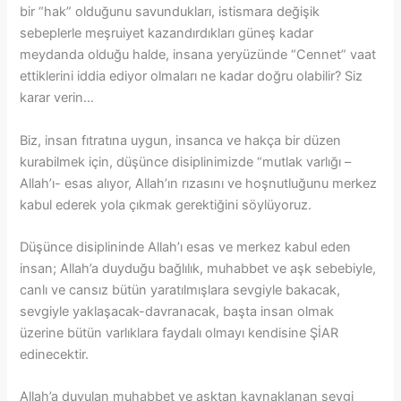
bir “hak” olduğunu savundukları, istismara değişik
sebeplerle meşruiyet kazandırdıkları güneş kadar
meydanda olduğu halde, insana yeryüzünde “Cennet” vaat
ettiklerini iddia ediyor olmaları ne kadar doğru olabilir? Siz
karar verin…
Biz, insan fıtratına uygun, insanca ve hakça bir düzen
kurabilmek için, düşünce disiplinimizde “mutlak varlığı –
Allah’ı- esas alıyor, Allah’ın rızasını ve hoşnutluğunu merkez
kabul ederek yola çıkmak gerektiğini söylüyoruz.
Düşünce disiplininde Allah’ı esas ve merkez kabul eden
insan; Allah’a duyduğu bağlılık, muhabbet ve aşk sebebiyle,
canlı ve cansız bütün yaratılmışlara sevgiyle bakacak,
sevgiyle yaklaşacak-davranacak, başta insan olmak
üzerine bütün varlıklara faydalı olmayı kendisine ŞİAR
edinecektir.
Allah’a duyulan muhabbet ve aşktan kaynaklanan sevgi