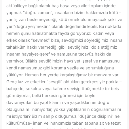
aktüaliteye bağlı olarak baş başa veya aile-toplum içinde
yapmak “doğru zaman”, insanların bizim hakkımızda kötü –
yanlış zan beslemeyeceği, kötü örnek olunmayacak şekil ve
yer “doğru yer/mekân” olarak değerlendirilebilir. Bu noktada
hemen şunu hatırlatmakta fayda görüyoruz: Kadın veya
erkek olarak “sevmek” bize, sevdiğimizi söylediğimiz insana
tahakküm hakkı vermediği gibi, sevdiğimizi iddia ettiğimiz
insanın haysiyet-şeref ve namusuna tecavüz hakkı da
vermiyor. Bilâkis sevdiğimizin haysiyet-şeref ve namusunu
kendi namusumuz gibi koruma vazife ve sorumluluğunu
yüklüyor. Hemen her yerde karşılaştığımız bir manzara var:
Genç kız ve erkekler “sevgili” oldukları gerekçesiyle parkta –
bahçede, sokakta veya kafede sevişip öpüşmekte bir beis
görmüyorlar, belki herkesin görmesi için böyle
davranıyorlar, bu yaptıklarının ve yaşadıklarının doğru
olduğuna mı inanıyorlar, yoksa yaptıklarının doğrulanmasını
mı istiyorlar? Bizim sahip olduğumuz “düşünce disiplini” ne,
kültürümüze- iman ve inancımızla taban tabana zıt ve tezat