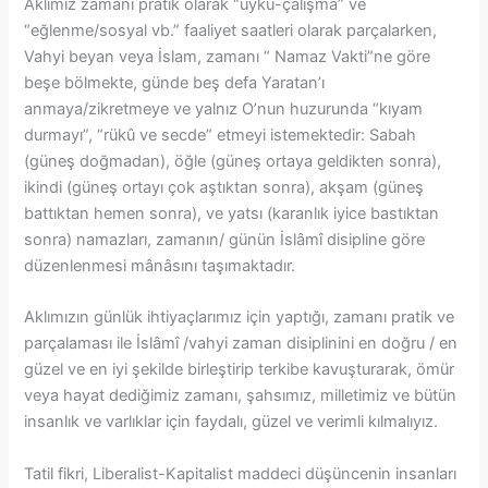
Aklımız zamanı pratik olarak “uyku-çalışma” ve
“eğlenme/sosyal vb.” faaliyet saatleri olarak parçalarken,
Vahyi beyan veya İslam, zamanı “ Namaz Vakti”ne göre
beşe bölmekte, günde beş defa Yaratan’ı
anmaya/zikretmeye ve yalnız O’nun huzurunda “kıyam
durmayı”, “rükû ve secde” etmeyi istemektedir: Sabah
(güneş doğmadan), öğle (güneş ortaya geldikten sonra),
ikindi (güneş ortayı çok aştıktan sonra), akşam (güneş
battıktan hemen sonra), ve yatsı (karanlık iyice bastıktan
sonra) namazları, zamanın/ günün İslâmî disipline göre
düzenlenmesi mânâsını taşımaktadır.
Aklımızın günlük ihtiyaçlarımız için yaptığı, zamanı pratik ve
parçalaması ile İslâmî /vahyi zaman disiplinini en doğru / en
güzel ve en iyi şekilde birleştirip terkibe kavuşturarak, ömür
veya hayat dediğimiz zamanı, şahsımız, milletimiz ve bütün
insanlık ve varlıklar için faydalı, güzel ve verimli kılmalıyız.
Tatil fikri, Liberalist-Kapitalist maddeci düşüncenin insanları