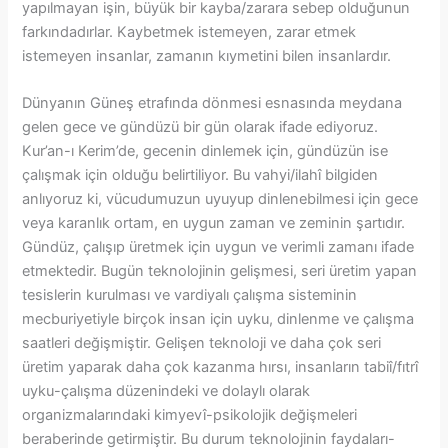
yapılmayan işin, büyük bir kayba/zarara sebep olduğunun
farkındadırlar. Kaybetmek istemeyen, zarar etmek
istemeyen insanlar, zamanın kıymetini bilen insanlardır.
Dünyanın Güneş etrafında dönmesi esnasında meydana
gelen gece ve gündüzü bir gün olarak ifade ediyoruz.
Kur’an-ı Kerim’de, gecenin dinlemek için, gündüzün ise
çalışmak için olduğu belirtiliyor. Bu vahyi/ilahî bilgiden
anlıyoruz ki, vücudumuzun uyuyup dinlenebilmesi için gece
veya karanlık ortam, en uygun zaman ve zeminin şartıdır.
Gündüz, çalışıp üretmek için uygun ve verimli zamanı ifade
etmektedir. Bugün teknolojinin gelişmesi, seri üretim yapan
tesislerin kurulması ve vardiyalı çalışma sisteminin
mecburiyetiyle birçok insan için uyku, dinlenme ve çalışma
saatleri değişmiştir. Gelişen teknoloji ve daha çok seri
üretim yaparak daha çok kazanma hırsı, insanların tabiî/fıtrî
uyku-çalışma düzenindeki ve dolaylı olarak
organizmalarındaki kimyevî-psikolojik değişmeleri
beraberinde getirmiştir. Bu durum teknolojinin faydaları-