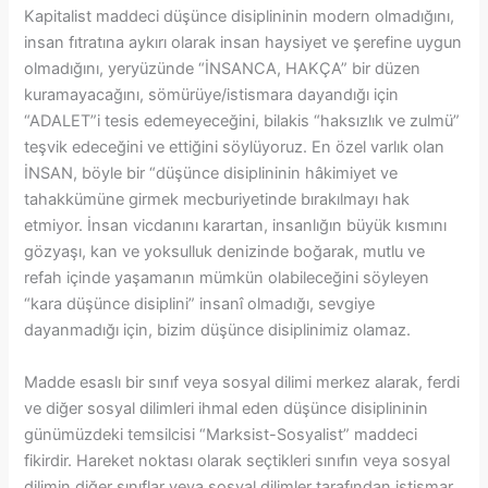
Kapitalist maddeci düşünce disiplininin modern olmadığını,
insan fıtratına aykırı olarak insan haysiyet ve şerefine uygun
olmadığını, yeryüzünde “İNSANCA, HAKÇA” bir düzen
kuramayacağını, sömürüye/istismara dayandığı için
“ADALET”i tesis edemeyeceğini, bilakis “haksızlık ve zulmü”
teşvik edeceğini ve ettiğini söylüyoruz. En özel varlık olan
İNSAN, böyle bir “düşünce disiplininin hâkimiyet ve
tahakkümüne girmek mecburiyetinde bırakılmayı hak
etmiyor. İnsan vicdanını karartan, insanlığın büyük kısmını
gözyaşı, kan ve yoksulluk denizinde boğarak, mutlu ve
refah içinde yaşamanın mümkün olabileceğini söyleyen
“kara düşünce disiplini” insanî olmadığı, sevgiye
dayanmadığı için, bizim düşünce disiplinimiz olamaz.
Madde esaslı bir sınıf veya sosyal dilimi merkez alarak, ferdi
ve diğer sosyal dilimleri ihmal eden düşünce disiplininin
günümüzdeki temsilcisi “Marksist-Sosyalist” maddeci
fikirdir. Hareket noktası olarak seçtikleri sınıfın veya sosyal
dilimin diğer sınıflar veya sosyal dilimler tarafından istismar