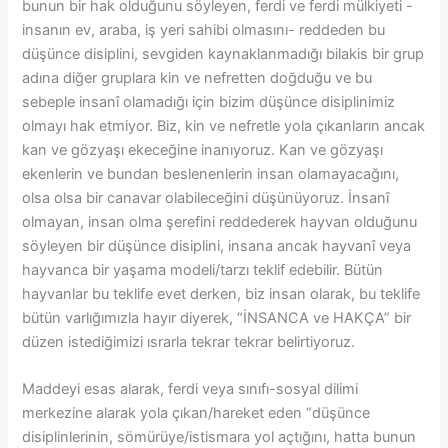
bunun bir hak olduğunu söyleyen, ferdi ve ferdi mülkiyeti -
insanın ev, araba, iş yeri sahibi olmasını- reddeden bu
düşünce disiplini, sevgiden kaynaklanmadığı bilakis bir grup
adına diğer gruplara kin ve nefretten doğduğu ve bu
sebeple insanî olamadığı için bizim düşünce disiplinimiz
olmayı hak etmiyor. Biz, kin ve nefretle yola çıkanların ancak
kan ve gözyaşı ekeceğine inanıyoruz. Kan ve gözyaşı
ekenlerin ve bundan beslenenlerin insan olamayacağını,
olsa olsa bir canavar olabileceğini düşünüyoruz. İnsanî
olmayan, insan olma şerefini reddederek hayvan olduğunu
söyleyen bir düşünce disiplini, insana ancak hayvanî veya
hayvanca bir yaşama modeli/tarzı teklif edebilir. Bütün
hayvanlar bu teklife evet derken, biz insan olarak, bu teklife
bütün varlığımızla hayır diyerek, “İNSANCA ve HAKÇA” bir
düzen istediğimizi ısrarla tekrar tekrar belirtiyoruz.
Maddeyi esas alarak, ferdi veya sınıfı-sosyal dilimi
merkezine alarak yola çıkan/hareket eden “düşünce
disiplinlerinin, sömürüye/istismara yol açtığını, hatta bunun