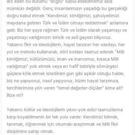
arz eden bu durumu “doğru” kabul edebilmemiz asla
mümkün değildir. Genç insanlarımızın yaşadığı bu gerçekliği
doğru kabul etmek “Kendimizi, kimliğimizi, şahsiyetimizi
meydana getiren Türk ve İslâm olmayı reddetmek” anlamına
gelir. Biz her şeye rağmen Türk ve İslâm olarak yaşamayı ve
yaşatmayı varlığımızın biricik ve aslî gayesi biliyoruz.
Yabancı fikir ve ideolojilerin, hayat tarzının her vasıtayı, her
yol ve metodu kullanarak, dört koldan taarruz ederek “Milli
kimliğimizi, kültürümüzü, iman ve inancımızı, kısaca Milli
varlığımızı” yok etmek veya en hafif tabiriyle sömürgeci
güçlere köle etmek istedikleri gün gibi aşikâr olduğu halde,
biz ne yapıyoruz, nasıl yaşıyoruz, bizim hayat tarzımıza,
tercihlerimize yön veren “temel değerler-ölçüler” kime ait?
Bize mi?
Yabancı kültür ve ideolojilerin yıkıcı-yok edici taarruzlarına
karşı koyabilmenin bir tek yolu vardır: Kendimizi bilmek,
tanımak, öğrenmek için okumak-araştırmak ve Milli fikir
disiplinine sahip olmak.