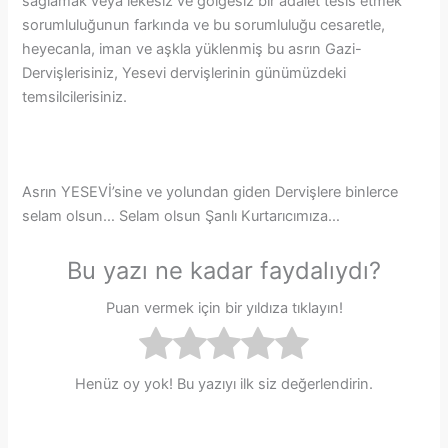
sağlamak veya lekesiz ve gölgesiz bir adalet tesis etmek
sorumluluğunun farkında ve bu sorumluluğu cesaretle,
heyecanla, iman ve aşkla yüklenmiş bu asrın Gazi-
Dervişlerisiniz, Yesevi dervişlerinin günümüzdeki
temsilcilerisiniz.
Asrın YESEVİ’sine ve yolundan giden Dervişlere binlerce
selam olsun… Selam olsun Şanlı Kurtarıcımıza…
Bu yazı ne kadar faydalıydı?
Puan vermek için bir yıldıza tıklayın!
Henüz oy yok! Bu yazıyı ilk siz değerlendirin.