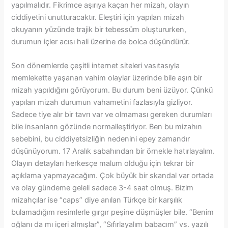
yapılmalıdır. Fikrimce aşırıya kaçan her mizah, olayın
ciddiyetini unutturacaktır. Eleştiri için yapılan mizah
okuyanın yüzünde trajik bir tebessüm oluştururken,
durumun içler acısı hali üzerine de bolca düşündürür.
Son dönemlerde çeşitli internet siteleri vasıtasıyla
memlekette yaşanan vahim olaylar üzerinde bile aşırı bir
mizah yapıldığını görüyorum. Bu durum beni üzüyor. Çünkü
yapılan mizah durumun vahametini fazlasıyla gizliyor.
Sadece tiye alır bir tavrı var ve olmaması gereken durumları
bile insanların gözünde normalleştiriyor. Ben bu mizahın
sebebini, bu ciddiyetsizliğin nedenini epey zamandır
düşünüyorum. 17 Aralık sabahından bir örnekle hatırlayalım.
Olayın detayları herkesçe malum olduğu için tekrar bir
açıklama yapmayacağım. Çok büyük bir skandal var ortada
ve olay gündeme geleli sadece 3-4 saat olmuş. Bizim
mizahçılar ise “caps” diye anılan Türkçe bir karşılık
bulamadığım resimlerle gırgır peşine düşmüşler bile. “Benim
oğlanı da mı içeri almışlar”, “Sıfırlayalım babacım” vs. yazılı