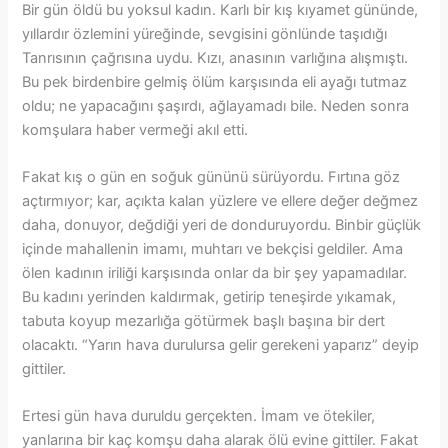
Bir gün öldü bu yoksul kadın. Karlı bir kış kıyamet gününde,
yıllardır özlemini yüreğinde, sevgisini gönlünde taşıdığı
Tanrısının çağrısına uydu. Kızı, anasının varlığına alışmıştı.
Bu pek birdenbire gelmiş ölüm karşısında eli ayağı tutmaz
oldu; ne yapacağını şaşırdı, ağlayamadı bile. Neden sonra
komşulara haber vermeği akıl etti.
Fakat kış o gün en soğuk gününü sürüyordu. Fırtına göz
açtırmıyor; kar, açıkta kalan yüzlere ve ellere değer değmez
daha, donuyor, değdiği yeri de donduruyordu. Binbir güçlük
içinde mahallenin imamı, muhtarı ve bekçisi geldiler. Ama
ölen kadının iriliği karşısında onlar da bir şey yapamadılar.
Bu kadını yerinden kaldırmak, getirip teneşirde yıkamak,
tabuta koyup mezarlığa götürmek başlı başına bir dert
olacaktı. “Yarın hava durulursa gelir gerekeni yaparız” deyip
gittiler.
Ertesi gün hava duruldu gerçekten. İmam ve ötekiler,
yanlarına bir kaç komşu daha alarak ölü evine gittiler. Fakat