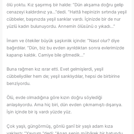
ölü yoktu. Kız şaşırmış bir halde: “Dün akşama doğru gelip
cenazeyi kaldırdınız ya…”dedi. “Hattâ hepinizin sırtında yeşil
cübbeler, başınızda yeşil sarıklar vardı. İçinizde bir de nur
yüzlü kadın bulunuyordu. Annemin ölüsünü o yıkadı…”
İmam ve ötekiler büyük şaşkınlık içinde: ”Nasıl olur? diye
bağırdılar. “Dün, biz bu evden ayrıldıktan sonra evlerimizde
kapanıp kaldık. Camiye bile gitmedik…”
Buna rağmen kız ısrar etti. Evet gelmişlerdi, yeşil
cübbeliydiler hem de; yeşil sarıklıydılar, hepsi de birbirine
benziyordu.
Ölü, evde olmadığına göre kızın doğru söylediği
anlaşılıyordu. Ama hiç biri, dün evden çıkmamıştı dışarıya.
İşin içinde bir iş vardı yüzde yüz.
Çok yaşlı, güngörmüş, gönlü ganî bir yaşlı adam kıza
yaklaştı: “Yavrum ”dedi; “Anan senin mübârek bir hatundu.