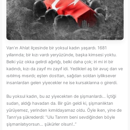
Van’ın Ahlat ilçesinde bir yoksul kadın yaşardı. 1681
yıllarında; bir kızı vardı yeryüzünde, başka kimsesi yoktu.
Belki yüz okka gelirdi ağırlığı, belki daha çok; iri mi iri bir
kadındı, kızı da zayıf mı zayıf idi. Yedikleri aş bir avuç darı ve
ısıtılmış mısırdı; eşten dosttan, sağdan soldan iyiliksever
insanlardan gelen yiyecekler ne ise kursaklarına o girerdi.
Bu yoksul kadın, bu az yiyecekten de şişmanlardı… İçtiği
sudan, aldığı havadan da. Bir gün geldi ki, şişmanlıktan
yürüyemez, yerinden kımıldayamaz oldu. Öyle iken, yine de
Tanrı’ya şükrederdi: ”Ulu Tanrım beni sevdiğinden böyle
şişmanlatıyorsun… şükürler olsun!..”