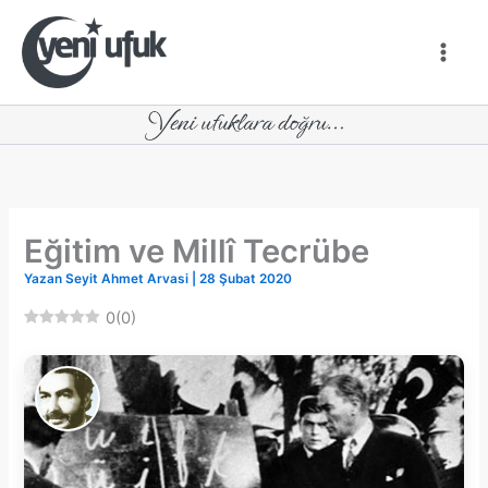
İçeriğe
atla
Eğitim ve Millî Tecrübe
Yazan
Seyit Ahmet Arvasi
|
28 Şubat 2020
0
(
0
)