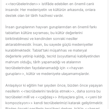
<<tecrübelerinden>> istifâde edebilen en önemli canlı
insandır. Her medeniyetin ve kültürün arkasında, onlara
destek olan bir târih hazînesi vardır.
İnsan guruplarının hayvan guruplarından en önemli farkı
tabiattan kültüre sıçraması, bu kültür değerlerini
biriktirebilmesi ve kendinden sonraki nesiller
aktarabilmesidir. İnsan, bu sayede güçlü medeniyetler
kurabilmektedir. Tabiat’taki müşahhas ve materyal
değerlerle yetinip kaldığı, tecrid (soyutlama) kabiliyetinden
mahrum olduğu, târih yapamadığı ve atalarının
tecrübelerinden faydalanamadığı için <<hayvan
gurupları>>, kültür ve medeniyete ulaşamamışlardır.
Anlaşılıyor ki eğitim her şeyden önce, bizden önce yaşayan
nesillerin <<tecrübelerini tevârüs etmek>>, daha sonra bu
tecrübeleri millî ve <<çağdaş>> ihtiyaçlara göre, <<yeni bir
kompozisyon>> kendi tecrübelerimizi katarak geliştirmektir.
Bizden önceki nesillerin tecrübesi derken, bütün <<beşeri