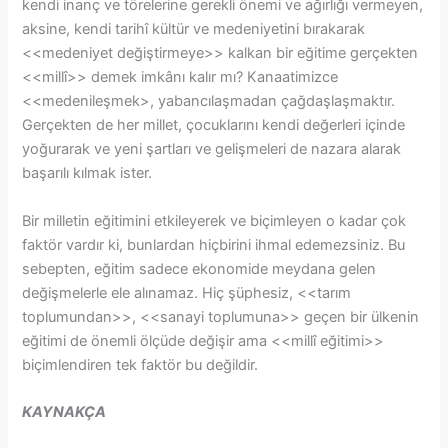
kendi inanç ve törelerine gerekli önemi ve ağırlığı vermeyen,
aksine, kendi tarihî kültür ve medeniyetini bırakarak
<<medeniyet değiştirmeye>> kalkan bir eğitime gerçekten
<<millî>> demek imkânı kalır mı? Kanaatimizce
<<medenileşmek>, yabancılaşmadan çağdaşlaşmaktır.
Gerçekten de her millet, çocuklarını kendi değerleri içinde
yoğurarak ve yeni şartları ve gelişmeleri de nazara alarak
başarılı kılmak ister.
Bir milletin eğitimini etkileyerek ve biçimleyen o kadar çok
faktör vardır ki, bunlardan hiçbirini ihmal edemezsiniz. Bu
sebepten, eğitim sadece ekonomide meydana gelen
değişmelerle ele alınamaz. Hiç şüphesiz, <<tarım
toplumundan>>, <<sanayi toplumuna>> geçen bir ülkenin
eğitimi de önemli ölçüde değişir ama <<millî eğitimi>>
biçimlendiren tek faktör bu değildir.
KAYNAKÇA