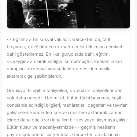
<<Eğitim>> bir sosyal vâkıadır. Gerçekten de, târih
boyunca, <<eğitimden>> mahrum bir tek insan cemiyeti
dahi gösterilemez. En ilkel guruplarda dahi, eğitim,
<<yaygın>> olarak varlığını sürdürmüştür. Esasen insan
gurupları, <<sosyal verâsetlerini>> nesilden nesile
aktararak gelişebilmişlerdir.
Görülüyor ki eğitim faâliyetleri, <<okul>> faâliyetlerinden
çok daha öncedir. Her millet, bütün târihi boyunca, çeşitli
konularda edindiği bilgileri, mahâretleri, değerleri ve tavırları
geliştirerek kendinden sonraki nesillere aktararak zaman
içinde daha güçlü ve daha ileri bir seviyeye ulaşmaya çalışır.
Bütün kültür ve medeniyetimizde <<geçmiş nesillerin
payı>> çok önemli bir yer tutar. Gerçekten de atalarının