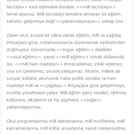
tecrübe>> kast edilmekle beraber, <<millî tecrübeyi>>
temel alıyoruz. Millî tecrübeyi temeline almayan bir eğitim,
sakattır, gelişmeye değil <<yabancılaşmaya>> sebep olur.
Zaten okul, sosyal bir vâkıa olarak eğitimi, millî ve çağdaş
ihtiyaçlara göre, mütehassıslarca düzenlemek zarûretinden
doğmuştur. Günümüzde <<örgün eğitim>> dedikleri
<<okul eğitimi>>, şayet <<millî eğitim>> olmak iddiasında
ise, <<millî ham maddeyi>> ihmal edemez, inkâr edemez,
ona sırt çeviremez, onunla zıtlaşamaz. Aksine, millete ait
sosyal, kültürel, ekonomik hatta politik tecrübe ve ham
maddeyi millî ve <<çağdaş>> ihtiyaçlara göre geliştirmeye,
inceltip yüceltmeye çalışır. Millî eğitim genç nesilleri, târihine,
kültürüne, ülkülerine ve hiç şüphesiz <<çağa>>
yabancılaştırmaz.
Okul programlarında millî destanlarına, millî motiflerine, millî
kahramanlarına, millî kültür unsurlarına, kendi medeniyetine,