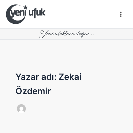
İçeriğe
atla
Yazar adı: Zekai
Özdemir