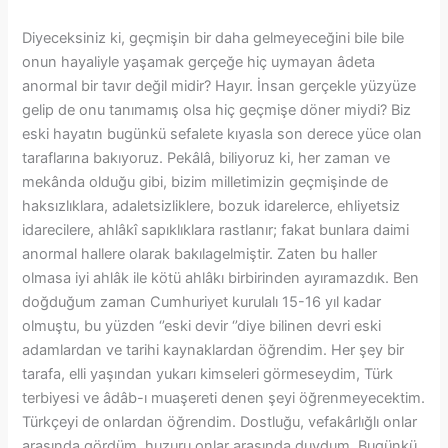
Diyeceksiniz ki, geçmişin bir daha gelmeyeceğini bile bile
onun hayaliyle yaşamak gerçeğe hiç uymayan âdeta
anormal bir tavır değil midir? Hayır. İnsan gerçekle yüzyüze
gelip de onu tanımamış olsa hiç geçmişe döner miydi? Biz
eski hayatın bugünkü sefalete kıyasla son derece yüce olan
taraflarına bakıyoruz. Pekâlâ, biliyoruz ki, her zaman ve
mekânda olduğu gibi, bizim milletimizin geçmişinde de
haksızlıklara, adaletsizliklere, bozuk idarelerce, ehliyetsiz
idarecilere, ahlâkî sapıklıklara rastlanır; fakat bunlara daimi
anormal hallere olarak bakılagelmiştir. Zaten bu haller
olmasa iyi ahlâk ile kötü ahlâkı birbirinden ayıramazdık. Ben
doğduğum zaman Cumhuriyet kurulalı 15-16 yıl kadar
olmuştu, bu yüzden ‘’eski devir ‘’diye bilinen devri eski
adamlardan ve tarihi kaynaklardan öğrendim. Her şey bir
tarafa, elli yaşından yukarı kimseleri görmeseydim, Türk
terbiyesi ve âdâb-ı muaşereti denen şeyi öğrenmeyecektim.
Türkçeyi de onlardan öğrendim. Dostluğu, vefakârlığlı onlar
arasında gördüm, huzuru onlar arasında duydum. Bugünkü