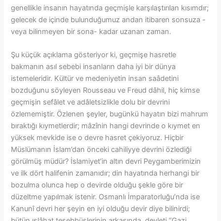
genellikle insanın hayatında geçmişle karşılaştırılan kısımdır;
gelecek de içinde bulunduğumuz andan itibaren sonsuza -
veya bilinmeyen bir sona- kadar uzanan zaman.
Şu küçük açıklama gösteriyor ki, geçmişe hasretle
bakmanın asıl sebebi insanların daha iyi bir dünya
istemeleridir. Kültür ve medeniyetin insan saâdetini
bozduğunu söyleyen Rousseau ve Freud dâhil, hiç kimse
geçmişin sefâlet ve adâletsizlikle dolu bir devrini
özlememiştir. Özlenen şeyler, bugünkü hayatın bizi mahrum
bıraktığı kıymetlerdir; mâzînin hangi devrinde o kıymet en
yüksek mevkide ise o devre hasret çekiyoruz. Hiçbir
Müslümanın İslam’dan önceki cahiliyye devrini özlediği
görülmüş müdür? İslamiyet’in altın devri Peygamberimizin
ve ilk dört halifenin zamanıdır; din hayatında herhangi bir
bozulma olunca hep o devirde olduğu şekle göre bir
düzeltme yapılmak istenir. Osmanlı İmparatorluğu’nda ise
Kanunî devri her şeyin en iyi olduğu devir diye bilinirdi;
bütün ıslâhat teşebbüslerinin arkasında, devleti ‘’Gazi