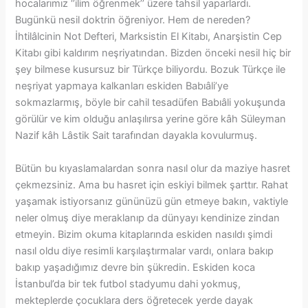
hocalarımız ‘’ilim öğrenmek’’ üzere tahsil yaparlardı.
Bugünkü nesil doktrin öğreniyor. Hem de nereden?
İhtilâlcinin Not Defteri, Marksistin El Kitabı, Anarşistin Cep
Kitabı gibi kaldırım neşriyatından. Bizden önceki nesil hiç bir
şey bilmese kusursuz bir Türkçe biliyordu. Bozuk Türkçe ile
neşriyat yapmaya kalkanları eskiden Babıâli’ye
sokmazlarmış, böyle bir cahil tesadüfen Babıâli yokuşunda
görülür ve kim olduğu anlaşılırsa yerine göre kâh Süleyman
Nazif kâh Lâstik Sait tarafından dayakla kovulurmuş.
Bütün bu kıyaslamalardan sonra nasıl olur da maziye hasret
çekmezsiniz. Ama bu hasret için eskiyi bilmek şarttır. Rahat
yaşamak istiyorsanız gününüzü gün etmeye bakın, vaktiyle
neler olmuş diye meraklanıp da dünyayı kendinize zindan
etmeyin. Bizim okuma kitaplarında eskiden nasıldı şimdi
nasıl oldu diye resimli karşılaştırmalar vardı, onlara bakıp
bakıp yaşadığımız devre bin şükredin. Eskiden koca
İstanbul’da bir tek futbol stadyumu dahi yokmuş,
mekteplerde çocuklara ders öğretecek yerde dayak