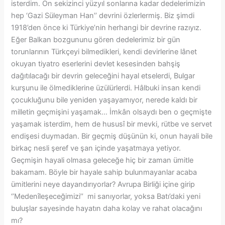
isterdim. On sekizinci yüzyıl sonlarına kadar dedelerimizin
hep ‘Gazi Süleyman Han’’ devrini özlerlermiş. Biz şimdi
1918’den önce ki Türkiye’nin herhangi bir devrine razıyız.
Eğer Balkan bozgununu gören dedelerimiz bir gün
torunlarının Türkçeyi bilmedikleri, kendi devirlerine lânet
okuyan tiyatro eserlerini devlet kesesinden bahşiş
dağıtılacağı bir devrin geleceğini hayal etselerdi, Bulgar
kurşunu ile ölmediklerine üzülürlerdi. Hâlbuki insan kendi
çocukluğunu bile yeniden yaşayamıyor, nerede kaldı bir
milletin geçmişini yaşamak… İmkân olsaydı ben o geçmişte
yaşamak isterdim, hem de hususî bir mevki, rütbe ve servet
endişesi duymadan. Bir geçmiş düşünün ki, onun hayali bile
birkaç nesli şeref ve şan içinde yaşatmaya yetiyor.
Geçmişin hayali olmasa geleceğe hiç bir zaman ümitle
bakamam. Böyle bir hayale sahip bulunmayanlar acaba
ümitlerini neye dayandırıyorlar? Avrupa Birliği içine girip
‘’Medenîleşeceğimizi’’ mi sanıyorlar, yoksa Batı’daki yeni
buluşlar sayesinde hayatın daha kolay ve rahat olacağını
mı?