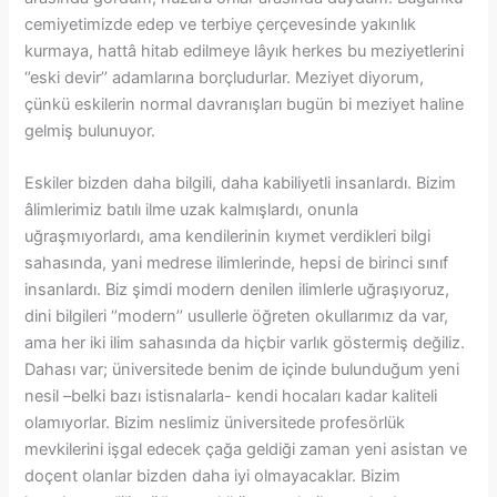
cemiyetimizde edep ve terbiye çerçevesinde yakınlık
kurmaya, hattâ hitab edilmeye lâyık herkes bu meziyetlerini
‘’eski devir’’ adamlarına borçludurlar. Meziyet diyorum,
çünkü eskilerin normal davranışları bugün bi meziyet haline
gelmiş bulunuyor.
Eskiler bizden daha bilgili, daha kabiliyetli insanlardı. Bizim
âlimlerimiz batılı ilme uzak kalmışlardı, onunla
uğraşmıyorlardı, ama kendilerinin kıymet verdikleri bilgi
sahasında, yani medrese ilimlerinde, hepsi de birinci sınıf
insanlardı. Biz şimdi modern denilen ilimlerle uğraşıyoruz,
dini bilgileri ‘’modern’’ usullerle öğreten okullarımız da var,
ama her iki ilim sahasında da hiçbir varlık göstermiş değiliz.
Dahası var; üniversitede benim de içinde bulunduğum yeni
nesil –belki bazı istisnalarla- kendi hocaları kadar kaliteli
olamıyorlar. Bizim neslimiz üniversitede profesörlük
mevkilerini işgal edecek çağa geldiği zaman yeni asistan ve
doçent olanlar bizden daha iyi olmayacaklar. Bizim