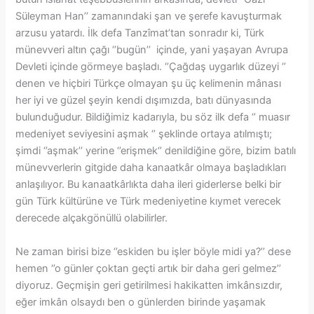
Süleyman Han’’ zamanındaki şan ve şerefe kavuşturmak
arzusu yatardı. İlk defa Tanzîmat’tan sonradır ki, Türk
münevveri altın çağı ‘’bugün’’ içinde, yani yaşayan Avrupa
Devleti içinde görmeye başladı. ‘’Çağdaş uygarlık düzeyi ‘’
denen ve hiçbiri Türkçe olmayan şu üç kelimenin mânası
her iyi ve güzel şeyin kendi dışımızda, batı dünyasında
bulunduğudur. Bildiğimiz kadarıyla, bu söz ilk defa ‘’ muasır
medeniyet seviyesini aşmak ‘’ şeklinde ortaya atılmıştı;
şimdi ‘’aşmak’’ yerine ‘’erişmek‘’ denildiğine göre, bizim batılı
münevverlerin gitgide daha kanaatkâr olmaya başladıkları
anlaşılıyor. Bu kanaatkârlıkta daha ileri giderlerse belki bir
gün Türk kültürüne ve Türk medeniyetine kıymet verecek
derecede alçakgönüllü olabilirler.
Ne zaman birisi bize ‘’eskiden bu işler böyle midi ya?’’ dese
hemen ‘’o günler çoktan geçti artık bir daha geri gelmez’’
diyoruz. Geçmişin geri getirilmesi hakikatten imkânsızdır,
eğer imkân olsaydı ben o günlerden birinde yaşamak