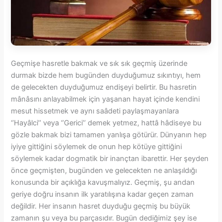
Geçmişe hasretle bakmak ve sık sık geçmiş üzerinde
durmak bizde hem bugünden duyduğumuz sıkıntıyı, hem
de gelecekten duyduğumuz endişeyi belirtir. Bu hasretin
mânâsını anlayabilmek için yaşanan hayat içinde kendini
mesut hissetmek ve aynı saâdeti paylaşmayanlara
‘’Hayâlci’’ veya ‘’Gerici’’ demek yetmez, hattâ hâdiseye bu
gözle bakmak bizi tamamen yanlışa götürür. Dünyanın hep
iyiye gittiğini söylemek de onun hep kötüye gittiğini
söylemek kadar dogmatik bir inançtan ibarettir. Her şeyden
önce geçmişten, bugünden ve gelecekten ne anlaşıldığı
konusunda bir açıklığa kavuşmalıyız. Geçmiş, şu andan
geriye doğru insanın ilk yaratılışına kadar geçen zaman
değildir. Her insanın hasret duyduğu geçmiş bu büyük
zamanın şu veya bu parçasıdır. Bugün dediğimiz şey ise