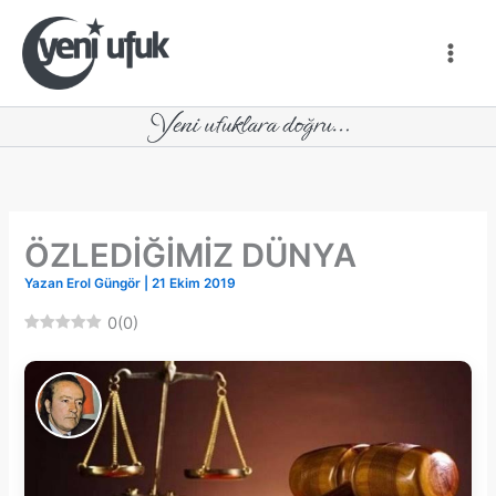
İçeriğe
atla
ÖZLEDİĞİMİZ DÜNYA
Yazan
Erol Güngör
|
21 Ekim 2019
0
(
0
)