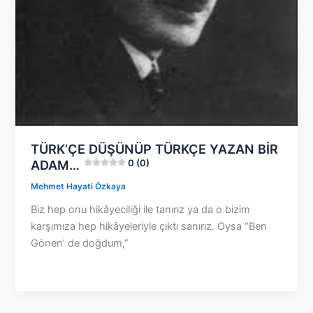
TÜRK’ÇE DÜŞÜNÜP TÜRKÇE YAZAN BİR
ADAM…
0 (0)
Mehmet Hayati Özkaya
Biz hep onu hikâyeciliği ile tanırız ya da o bizim
karşımıza hep hikâyeleriyle çıktı sanırız. Oysa “Ben
Gönen’ de doğdum,”