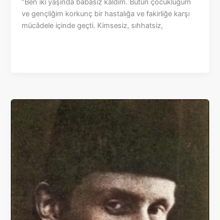
“Ben iki yaşında babasız kaldım. Bütün çocukluğum
ve gençliğim korkunç bir hastalığa ve fakirliğe karşı
mücâdele içinde geçti. Kimsesiz, sıhhatsiz,